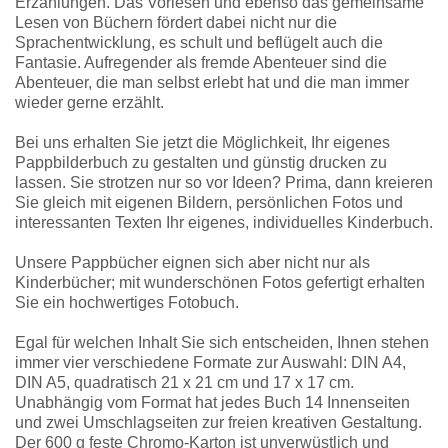
Erzählungen. Das Vorlesen und ebenso das gemeinsame
Lesen von Büchern fördert dabei nicht nur die
Sprachentwicklung, es schult und beflügelt auch die
Fantasie. Aufregender als fremde Abenteuer sind die
Abenteuer, die man selbst erlebt hat und die man immer
wieder gerne erzählt.
Bei uns erhalten Sie jetzt die Möglichkeit, Ihr eigenes
Pappbilderbuch zu gestalten und günstig drucken zu
lassen. Sie strotzen nur so vor Ideen? Prima, dann kreieren
Sie gleich mit eigenen Bildern, persönlichen Fotos und
interessanten Texten Ihr eigenes, individuelles Kinderbuch.
Unsere Pappbücher eignen sich aber nicht nur als
Kinderbücher; mit wunderschönen Fotos gefertigt erhalten
Sie ein hochwertiges Fotobuch.
Egal für welchen Inhalt Sie sich entscheiden, Ihnen stehen
immer vier verschiedene Formate zur Auswahl: DIN A4,
DIN A5, quadratisch 21 x 21 cm und 17 x 17 cm.
Unabhängig vom Format hat jedes Buch 14 Innenseiten
und zwei Umschlagseiten zur freien kreativen Gestaltung.
Der 600 g feste Chromo-Karton ist unverwüstlich und